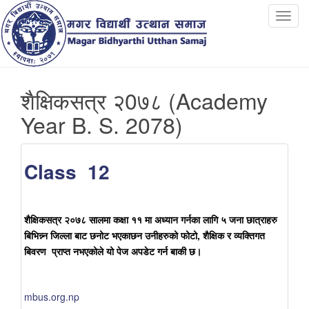
T
o
g
g
l
शैक्षिकसत्र २0७८ (Academy
e
n
Year B. S. 2078)
a
v
i
Class 12
g
a
t
शैक्षिकसत्र २०७८ सालमा कक्षा ११ मा अध्यान गर्नका लागि ५ जना छात्राहरु
i
बिभिन्न्न जिल्ला बाट छनोट भएकाछन उनीहरुको
फोटो,
शैक्षिक
र
व्यक्तिगत
o
बिवरण प्राप्त नभएकोले यो पेज अपडेट गर्न बाकी छ।
n
mbus.org.np