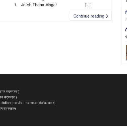
प्रदान गरेको छ | 1. Jelish Thapa Magar […]
श
Continue reading
J
श
A
पक सदस्यहरु )
 सदस्यहरु )
ations) आजीवन सदस्यहरु (संघ/सस्थाहरु)
 सदस्यहरु)