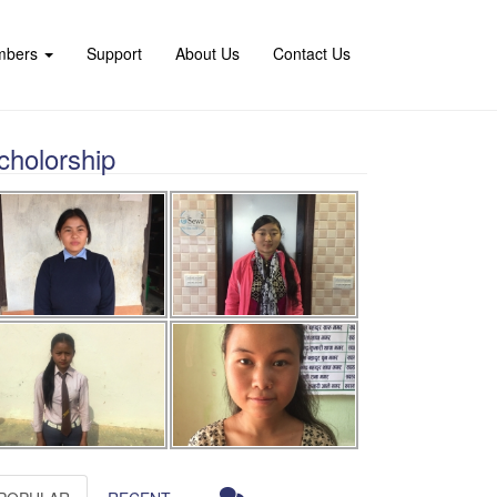
mbers
Support
About Us
Contact Us
cholorship